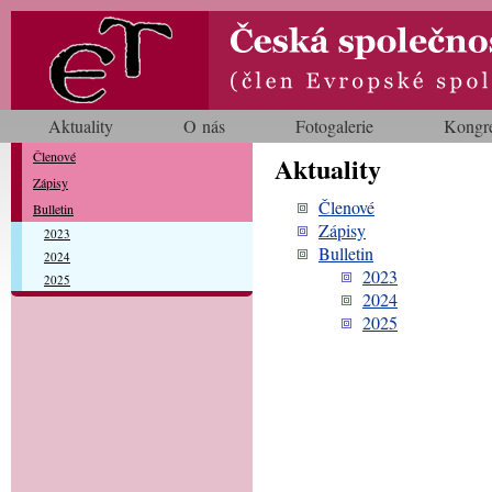
Aktuality
O nás
Fotogalerie
Kongr
Členové
Aktuality
Zápisy
Členové
Bulletin
Zápisy
2023
Bulletin
2024
2023
2025
2024
2025