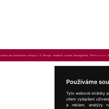
ečnost pro katolickou teologii | © Design, redakční systém Smaragdium:
Web
design
um
2
Používáme sou
Tyto webové stránky po
cílem vylepšení uživat
a reklam, analýzy n