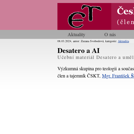
Aktuality
O nás
08.03.2024, autor: Zuzana Svobodová, kategorie:
Aktualita
Desatero a AI
Učební materiál Desatero a uměl
Výzkumná skupina pro teologii a součas
Š
člen a tajemník ČSKT,
Mgr. František