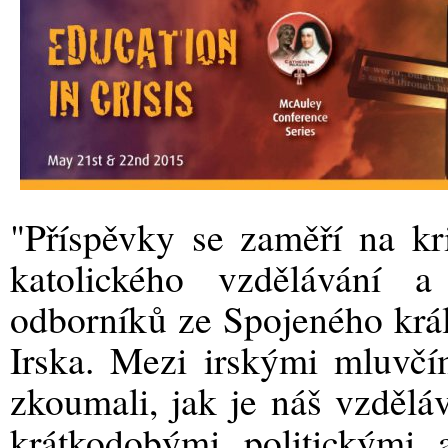
"Příspěvky se zaměří na kri
katolického vzdělávání 
odborníků ze Spojeného král
Irska. Mezi irskými mluvčím
zkoumali, jak je náš vzdělá
krátkodobými politickými 