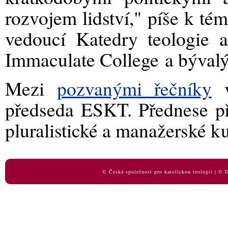
rozvojem lidství," píše k t
vedoucí Katedry teologie
Immaculate College
a býval
Mezi
pozvanými řečníky
v
předseda ESKT. Přednese př
pluralistické a manažerské ku
© Česká společnost pro katolickou teologii | ©