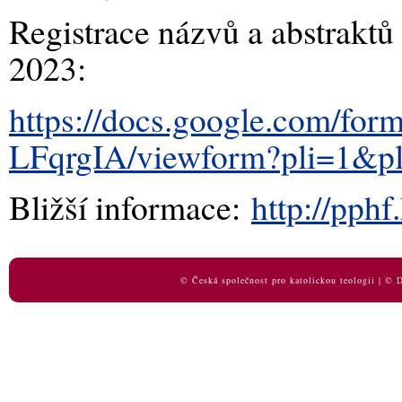
Registrace názvů a abstraktů
2023:
https://docs.google.com
LFqrgIA/viewform?pli=1&pl
Bližší informace:
http://pphf
© Česká společnost pro katolickou teologii | ©