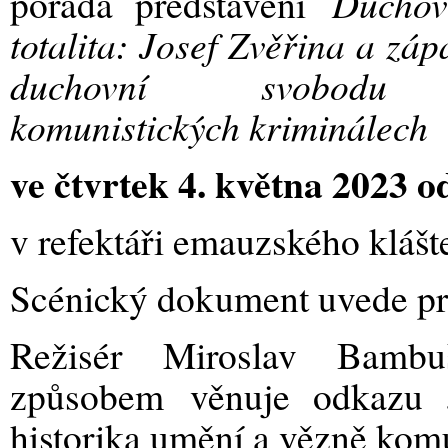
pořádá představení
Duchov
totalita: Josef Zvěřina a záp
duchovní svobod
komunistických kriminálech
ve čtvrtek 4. května 2023 o
v refektáři emauzského klášt
Scénický dokument uvede pr
Režisér Miroslav Bamb
způsobem
věnuje odkazu J
historika umění a vězně ko