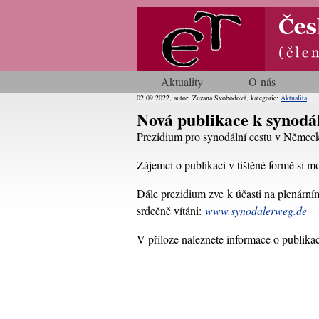
Aktuality
O nás
02.09.2022, autor: Zuzana Svobodová, kategorie:
Aktualita
Nová publikace k synodál
Prezidium pro synodální cestu v Německ
Zájemci o publikaci v tištěné formě si 
Dále prezidium zve k účasti na plenárním
srdečně vítáni:
www.synodalerweg.de
V příloze naleznete informace o publikaci 