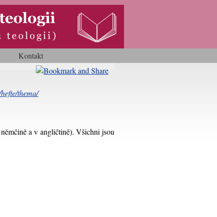
Kontakt
hefte/thema/
 němčině a v angličtině). Všichni jsou