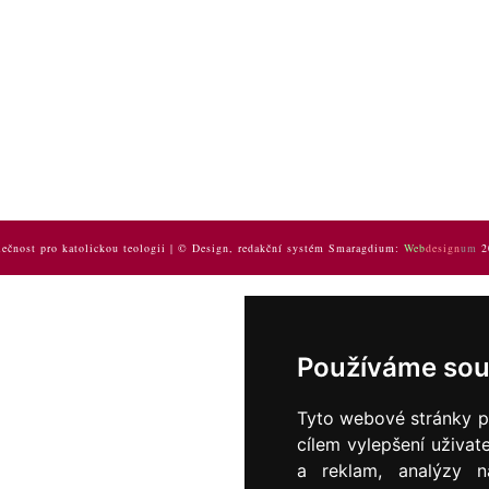
ečnost pro katolickou teologii | © Design, redakční systém Smaragdium:
Web
design
um
2
Používáme sou
Tyto webové stránky po
cílem vylepšení uživat
a reklam, analýzy n