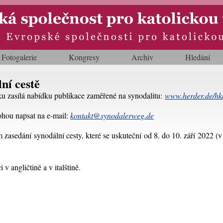
Fotogalerie
Kongresy
Archiv
Hledání
ní cestě
u zasílá nabídku publikace zaměřené na synodalitu:
www.herder.de/hk/
mohou napsat na e-mail:
kontakt@synodalerweg.de
 zasedání synodální cesty, které se uskuteční od 8. do 10. září 2022 (v
v angličtině a v italštině.