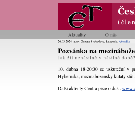
Aktuality
O nás
26.03.2024, autor: Zuzana Svobodová, kategorie:
Aktualita
Pozvánka na mezinábožen
Jak žít nenásilně v násilné době
10. dubna 18-20:30 se uskuteční v 
Hybernská, mezináboženský kulatý stůl. 
Další aktivity Centra péče o duši:
www.d