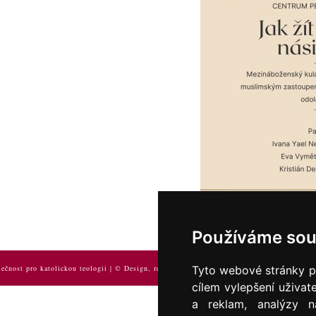
Používáme sou
ečnost pro katolickou teologii | © Design, redakční systém Smaragdium:
Tyto webové stránky po
Web
design
um
2
cílem vylepšení uživat
a reklam, analýzy n