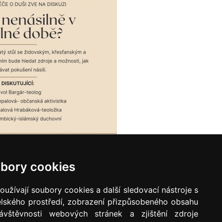
bory cookies
užívají soubory cookies a další sledovací nástroje s
009-2022
elského prostředí, zobrazení přizpůsobeného obsahu
ávštěvnosti webových stránek a zjištění zdroje