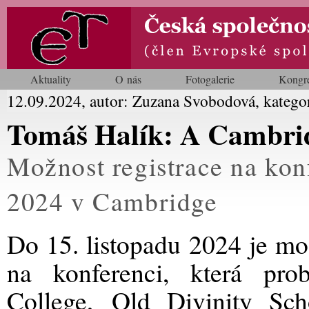
Aktuality
O nás
Fotogalerie
Kongr
12.09.2024, autor: Zuzana Svobodová, katego
Tomáš Halík: A Cambri
Možnost registrace na konf
2024 v Cambridge
Do 15. listopadu 2024 je mož
na konferenci, která pro
College,
Old Divinity Sc